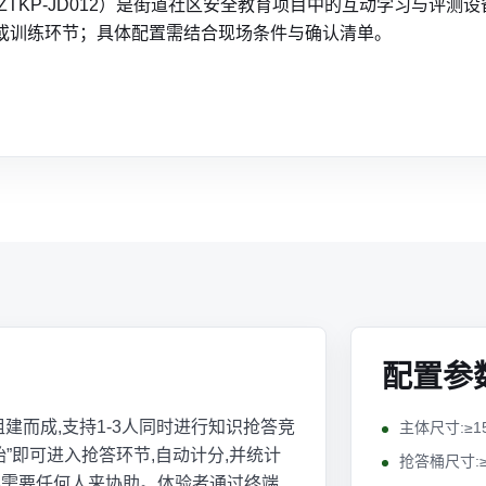
ZTKP-JD012）是街道社区安全教育项目中的互动学习与评测
或训练环节；具体配置需结合现场条件与确认清单。
配置参
建而成,支持1-3人同时进行知识抢答竞
主体尺寸:≥150
始”即可进入抢答环节,自动计分,并统计
抢答桶尺寸:≥5
式不需要任何人来协助。体验者通过终端