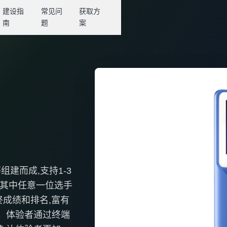
建设指
常见问
获取方
南
题
案
建而成,支持1-3
,其中任意一位选手
终成绩和排名,富有
助。体验者通过终端